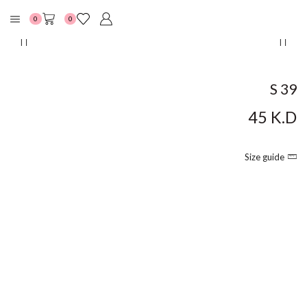
0
0
S 39
45
K.D
Size guide